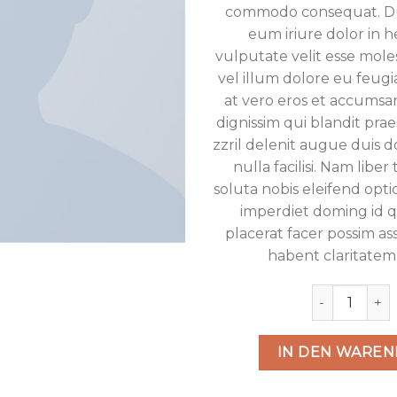
commodo consequat. Du
eum iriure dolor in h
vulputate velit esse mole
vel illum dolore eu feugiat
at vero eros et accumsan
dignissim qui blandit pr
zzril delenit augue duis d
nulla facilisi. Nam lib
soluta nobis eleifend opti
imperdiet doming id
placerat facer possim a
habent claritatem
Weekend Wi
IN DEN WARE