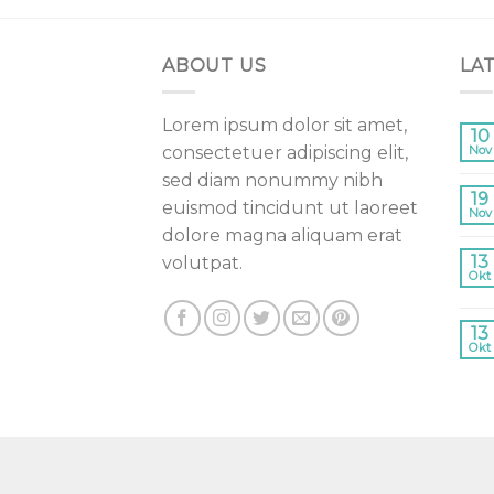
ABOUT US
LA
Lorem ipsum dolor sit amet,
10
consectetuer adipiscing elit,
Nov
sed diam nonummy nibh
19
euismod tincidunt ut laoreet
Nov
dolore magna aliquam erat
13
volutpat.
Okt
13
Okt