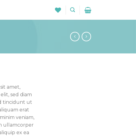
sit amet,
elit, sed diam
tincidunt ut
aliquam erat
d minim veniam,
on ullamcorper
 aliquip ex ea