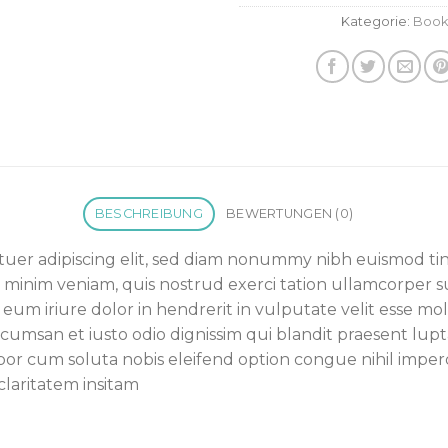
Kategorie:
Book
BESCHREIBUNG
BEWERTUNGEN (0)
tuer adipiscing elit, sed diam nonummy nibh euismod ti
 minim veniam, quis nostrud exerci tation ullamcorper susc
m iriure dolor in hendrerit in vulputate velit esse mol
t accumsan et iusto odio dignissim qui blandit praesent lu
tempor cum soluta nobis eleifend option congue nihil imp
claritatem insitam