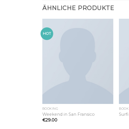
ÄHNLICHE PRODUKTE
HOT
Add to
Add to
wishlist
wishlist
BOOKING
BOOK
Weekend in San Fransico
Surf
€
29.00