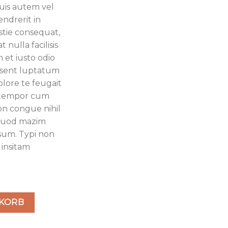
is autem vel
endrerit in
stie consequat,
 nulla facilisis
 et iusto odio
aesent luptatum
olore te feugait
er tempor cum
on congue nihil
 quod mazim
ssum. Typi non
 insitam
ne Course Menge
NKORB