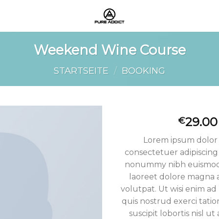
Weekend Wine Course
STARTSEITE
/
BOOKING
29.00
€
Add to
Lorem ipsum dolor 
wishlist
consectetuer adipiscing 
nonummy nibh euismod 
laoreet dolore magna 
volutpat. Ut wisi enim a
quis nostrud exerci tati
suscipit lobortis nisl ut