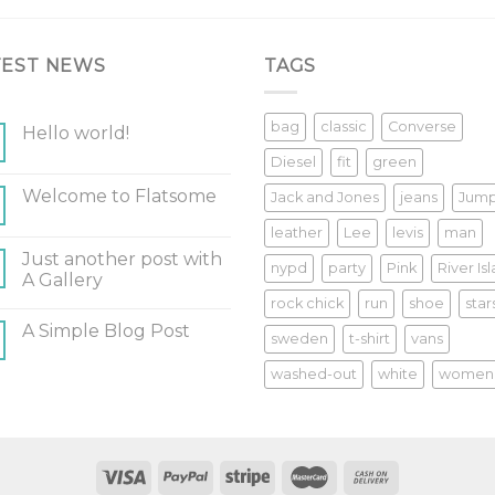
TEST NEWS
TAGS
bag
classic
Converse
Hello world!
Diesel
fit
green
Welcome to Flatsome
Jack and Jones
jeans
Jum
leather
Lee
levis
man
Just another post with
nypd
party
Pink
River Is
A Gallery
rock chick
run
shoe
star
A Simple Blog Post
sweden
t-shirt
vans
washed-out
white
women