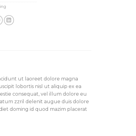
ing
ncidunt ut laoreet dolore magna
ipit lobortis nisl ut aliquip ex ea
estie consequat, vel illum dolore eu
ptatum zzril delenit augue duis dolore
erdiet doming id quod mazim placerat