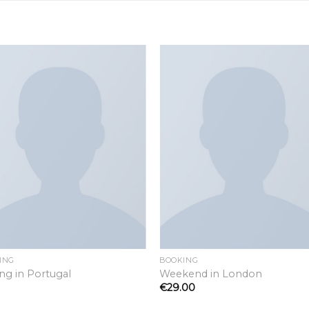
Add to
Add 
wishlist
wishl
ING
BOOKING
ing in Portugal
Weekend in London
€
29.00