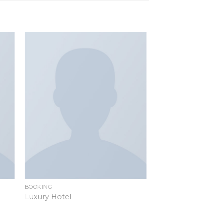
to
Add to
ist
wishlist
BOOKING
Luxury Hotel