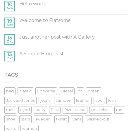
Hello world!
10
Nov
Welcome to Flatsome
19
Nov
Just another post with A Gallery
13
Okt
A Simple Blog Post
13
Okt
TAGS
bag
classic
Converse
Diesel
fit
green
Jack and Jones
jeans
Jumper
leather
Lee
levis
man
nypd
party
Pink
River Island
rock chick
run
shoe
stars
sweden
t-shirt
vans
washed-out
white
women